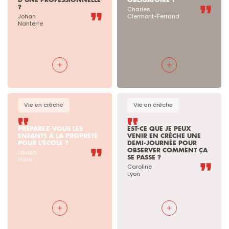
D’UNE PROFESSIONNELLE 
OBLIGATOIRE ?
?
Charles

Johan

Clermont-Ferrand
Nanterre
Vie en crèche
Vie en crèche
PRÉPAREZ-VOUS LES 
EST-CE QUE JE PEUX 
ENFANTS À LA PROPRETÉ 
VENIR EN CRÈCHE UNE 
POUR L'ÉCOLE ?
DEMI-JOURNÉE POUR 
OBSERVER COMMENT ÇA 
Louisa

SE PASSE ?
Paris
Caroline

Lyon