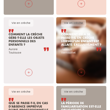
Vie en crèche
Vie en crèche
COMMENT LA CRÈCHE 
COMMENT CELA SE 
GÈRE-T-ELLE LES OBJETS 
PASSE-T-IL EN CRÈCHE 
PERSONNELS DES 
LORSQU’UN ENFANT EST 
ENFANTS ?
ALLAITÉ EXCLUSIVEMENT ? 
Aurore

Jannick 

Toulouse
Vernouillet
Vie en crèche
Vie en crèche
QUE SE PASSE-T-IL EN CAS 
LA PÉRIODE DE 
D’ABSENCE IMPRÉVUE 
FAMILIARISATION EST-ELLE 