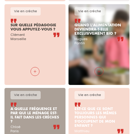
Vie en crèche
Vie en crèche
SUR QUELLE PÉDAGOGIE 
QUAND L'ALIMENTATION 
VOUS APPUYEZ-VOUS ?
DEVIENDRA-T-ELLE 
EXCLUSIVEMENT BIO ?
Clément

Marseille
Hugues

Pantin
Vie en crèche
Vie en crèche
A QUELLE FRÉQUENCE ET 
EST-CE QUE CE SONT 
PAR QUI LE MÉNAGE EST-
TOUJOURS LES MÊMES 
IL FAIT DANS LES CRÈCHES 
PERSONNES QUI 
?
S'OCCUPENT DE MON 
ENFANT ? 
Chloé

Paris
Matthieu
