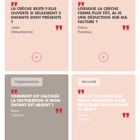
LA CRÈCHE RESTE-T-ELLE 
LORSQUE LA CRÈCHE 
OUVERTE SI SEULEMENT 3 
FERME PLUS TÔT, AI-JE 
ENFANTS SONT PRÉSENTS 
UNE DÉDUCTION SUR MA 
?
FACTURE ?
Jean

Eléna

Villeurbanne
Puteaux
Organisation
Sécurité
COMMENT EST CALCULÉE 
PUIS-JE ENVOYER UNE 
LA FACTURATION SI MON 
TIERCE PERSONNE POUR 
ENFANT EST ABSENT ?
RÉCUPÉRER MON ENFANT 
LE SOIR ?
Nour

Cassis
Isaac

Antibes