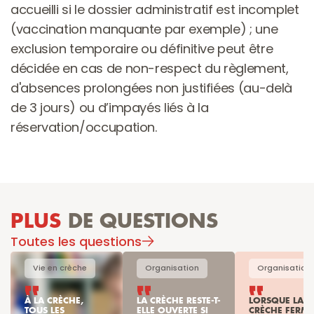
accueilli si le dossier administratif est incomplet 
(vaccination manquante par exemple) ; une 
exclusion temporaire ou définitive peut être 
décidée en cas de non-respect du règlement, 
d'absences prolongées non justifiées (au-delà 
de 3 jours) ou d’impayés liés à la 
réservation/occupation.
PLUS
 DE QUESTIONS
Toutes les questions
Vie en crèche
Organisation
Organisation
À LA CRÈCHE, 
LA CRÈCHE RESTE-T-
LORSQUE LA 
TOUS LES 
ELLE OUVERTE SI 
CRÈCHE FERME 