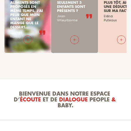
ALIMENTS SONT 
SEULEMENT 3 
PLUS TÔT, AI-JE
PROPOSÉS EN 
ENFANTS SONT 
UNE DÉDUCTIO
MÊME TEMPS, J’AI 
PRÉSENTS ?
SUR MA FACTU
PEUR QUE MON 
Jean

Eléna

ENFANT NE 
Villeurbanne
Puteaux
MANGE QUE LE 
DESSERT...
Justine

Nancy
BIENVENUE DANS NOTRE ESPACE 
D’
ÉCOUTE
 ET DE 
DIALOGUE
 PEOPLE 
&
BABY.