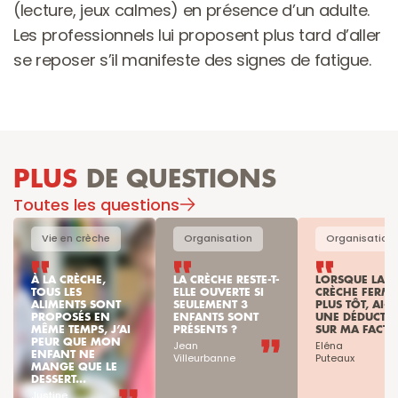
(lecture, jeux calmes) en présence d’un adulte. 
Les professionnels lui proposent plus tard d’aller 
se reposer s’il manifeste des signes de fatigue.
PLUS
 DE QUESTIONS
Toutes les questions
Vie en crèche
Organisation
Organisation
À LA CRÈCHE, 
LA CRÈCHE RESTE-T-
LORSQUE LA 
TOUS LES 
ELLE OUVERTE SI 
CRÈCHE FERME 
ALIMENTS SONT 
SEULEMENT 3 
PLUS TÔT, AI-JE
PROPOSÉS EN 
ENFANTS SONT 
UNE DÉDUCTIO
MÊME TEMPS, J’AI 
PRÉSENTS ?
SUR MA FACTU
PEUR QUE MON 
Jean

Eléna

ENFANT NE 
Villeurbanne
Puteaux
MANGE QUE LE 
DESSERT...
Justine
