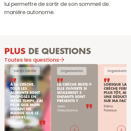
lui permettre de sortir de son sommeil de 
manière autonome.
PLUS
 DE QUESTIONS
Toutes les questions
Vie en crèche
Organisation
Organisation
À LA CRÈCHE, 
LA CRÈCHE RESTE-T-
LORSQUE LA 
TOUS LES 
ELLE OUVERTE SI 
CRÈCHE FERME 
ALIMENTS SONT 
SEULEMENT 3 
PLUS TÔT, AI-JE
PROPOSÉS EN 
ENFANTS SONT 
UNE DÉDUCTIO
MÊME TEMPS, J’AI 
PRÉSENTS ?
SUR MA FACTU
PEUR QUE MON 
Jean

Eléna

ENFANT NE 
Villeurbanne
Puteaux
MANGE QUE LE 
DESSERT...
Justine

Nancy