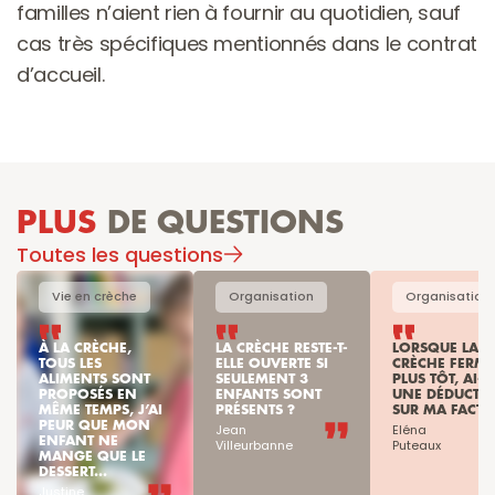
familles n’aient rien à fournir au quotidien, sauf 
cas très spécifiques mentionnés dans le contrat 
d’accueil.
PLUS
 DE QUESTIONS
Toutes les questions
Vie en crèche
Organisation
Organisation
À LA CRÈCHE, 
LA CRÈCHE RESTE-T-
LORSQUE LA 
TOUS LES 
ELLE OUVERTE SI 
CRÈCHE FERME 
ALIMENTS SONT 
SEULEMENT 3 
PLUS TÔT, AI-JE
PROPOSÉS EN 
ENFANTS SONT 
UNE DÉDUCTIO
MÊME TEMPS, J’AI 
PRÉSENTS ?
SUR MA FACTU
PEUR QUE MON 
Jean

Eléna

ENFANT NE 
Villeurbanne
Puteaux
MANGE QUE LE 
DESSERT...
Justine
