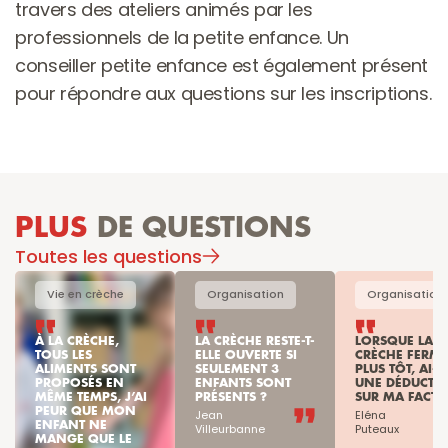
travers des ateliers animés par les 
professionnels de la petite enfance. Un 
conseiller petite enfance est également présent 
pour répondre aux questions sur les inscriptions.
PLUS
 DE QUESTIONS
Toutes les questions
Vie en crèche
Organisation
Organisation
À LA CRÈCHE, 
LA CRÈCHE RESTE-T-
LORSQUE LA 
TOUS LES 
ELLE OUVERTE SI 
CRÈCHE FERME 
ALIMENTS SONT 
SEULEMENT 3 
PLUS TÔT, AI-JE
PROPOSÉS EN 
ENFANTS SONT 
UNE DÉDUCTIO
MÊME TEMPS, J’AI 
PRÉSENTS ?
SUR MA FACTU
PEUR QUE MON 
Jean

Eléna

ENFANT NE 
Villeurbanne
Puteaux
MANGE QUE LE 