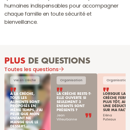
humaines indispensables pour accompagner 
chaque famille en toute sécurité et 
bienveillance.
PLUS
 DE QUESTIONS
Toutes les questions
Vie en crèche
Organisation
Organisation
À LA CRÈCHE, 
LA CRÈCHE RESTE-T-
LORSQUE LA 
TOUS LES 
ELLE OUVERTE SI 
CRÈCHE FERME 
ALIMENTS SONT 
SEULEMENT 3 
PLUS TÔT, AI-JE
PROPOSÉS EN 
ENFANTS SONT 
UNE DÉDUCTIO
MÊME TEMPS, J’AI 
PRÉSENTS ?
SUR MA FACTU
PEUR QUE MON 
Jean

Eléna

ENFANT NE 
Villeurbanne
Puteaux
MANGE QUE LE 
DESSERT...